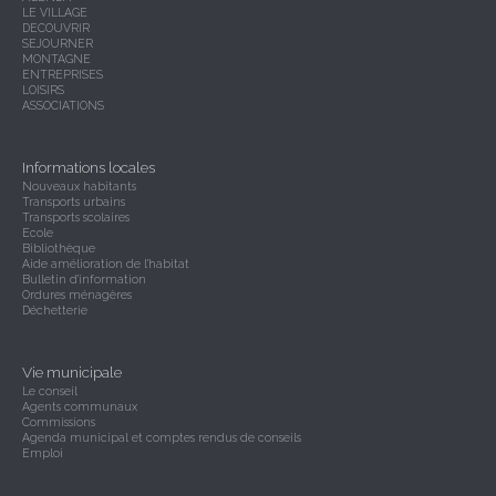
LE VILLAGE
DECOUVRIR
SEJOURNER
MONTAGNE
ENTREPRISES
LOISIRS
ASSOCIATIONS
Informations locales
Nouveaux habitants
Transports urbains
Transports scolaires
Ecole
Bibliothèque
Aide amélioration de l'habitat
Bulletin d'information
Ordures ménagères
Déchetterie
Vie municipale
Le conseil
Agents communaux
Commissions
Agenda municipal et comptes rendus de conseils
Emploi