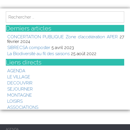
S
e
a
Derniers articles
r
CONCERTATION PUBLIQUE Zone d’accélération APER
27
c
février 2024
h
SIBRECSA composter
5 avril 2023
f
La Biodiversité au fil des saisons
25 août 2022
o
Liens directs
r
:
AGENDA
LE VILLAGE
DECOUVRIR
SEJOURNER
MONTAGNE
LOISIRS
ASSOCIATIONS
AGENDA