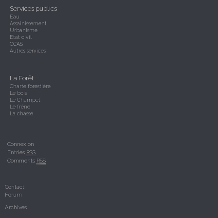
Services publics
Eau
Assainissement
Urbanisme
Etat civil
CCAS
Autres services
La Forêt
Charte forestière
Le bois
Le Champet
Le frêne
La chasse
Connexion
Entries
RSS
Comments
RSS
Contact
Forum
Archives