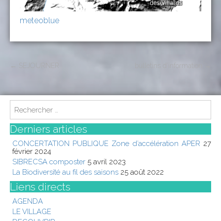
meteoblue
P
←
SEJOURNER
bulletins d’information
→
o
s
S
t
e
n
a
Derniers articles
a
r
CONCERTATION PUBLIQUE Zone d’accélération APER
27
c
v
février 2024
h
i
SIBRECSA composter
5 avril 2023
f
La Biodiversité au fil des saisons
25 août 2022
g
o
Liens directs
r
a
:
AGENDA
t
LE VILLAGE
i