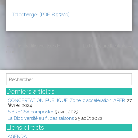
Télécharger (PDF, 8.53Mo)
P
←
Lullie Traditionnel tour de
Lullie Lecture theatrale
→
chants
o
s
t
S
n
e
a
a
Derniers articles
r
v
CONCERTATION PUBLIQUE Zone d’accélération APER
27
c
février 2024
i
h
SIBRECSA composter
5 avril 2023
g
f
La Biodiversité au fil des saisons
25 août 2022
o
a
Liens directs
r
t
:
AGENDA