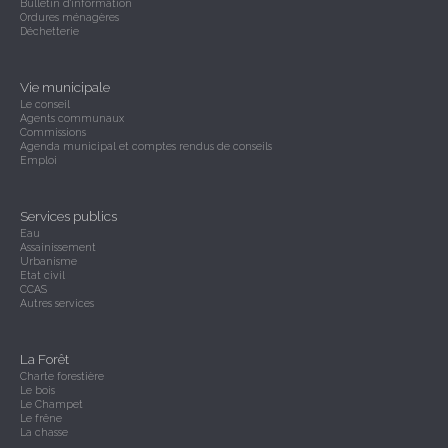
Bulletin d'information
Ordures ménagères
Déchetterie
Vie municipale
Le conseil
Agents communaux
Commissions
Agenda municipal et comptes rendus de conseils
Emploi
Services publics
Eau
Assainissement
Urbanisme
Etat civil
CCAS
Autres services
La Forêt
Charte forestière
Le bois
Le Champet
Le frêne
La chasse